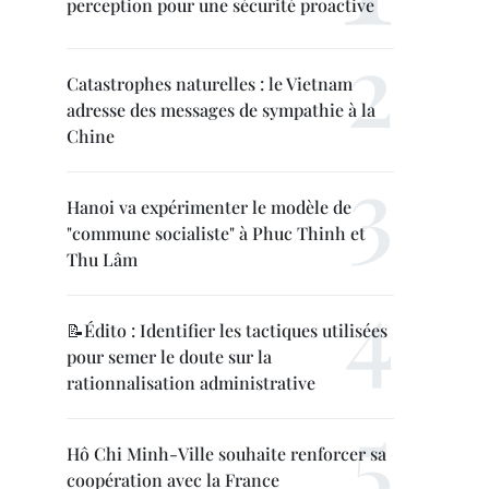
perception pour une sécurité proactive
Catastrophes naturelles : le Vietnam
adresse des messages de sympathie à la
Chine
Hanoi va expérimenter le modèle de
"commune socialiste" à Phuc Thinh et
Thu Lâm
📝Édito : Identifier les tactiques utilisées
pour semer le doute sur la
rationnalisation administrative
Hô Chi Minh-Ville souhaite renforcer sa
coopération avec la France