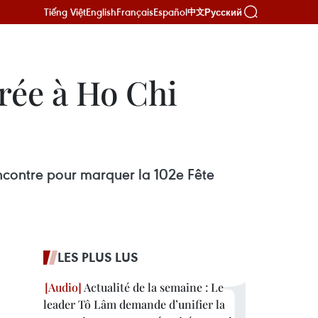
Tiếng Việt
English
Français
Español
Русский
中文
rée à Ho Chi
encontre pour marquer la 102e Fête
LES PLUS LUS
Actualité de la semaine : Le
leader Tô Lâm demande d’unifier la