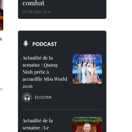
combat
07/08/2026 00:30
s
PODCAST
Actualité de la
semaine : Quang
Ninh prête à
accueillir Miss World
m
2026
 a
ÉCOUTER
Actualité de la
semaine : Le