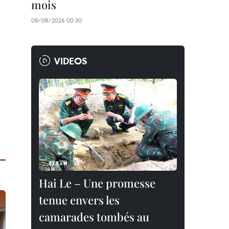
mois
08/08/2026 00:30
VIDEOS
Hai Le – Une promesse
tenue envers les
camarades tombés au