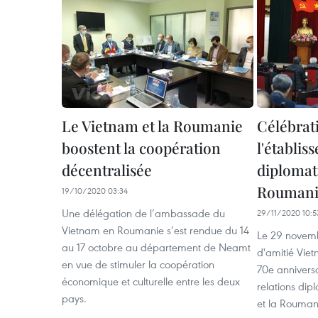
Le Vietnam et la Roumanie
Célébrat
boostent la coopération
l'établis
décentralisée
diplomat
Roumani
19/10/2020 03:34
Une délégation de l’ambassade du
29/11/2020 10:5
Vietnam en Roumanie s’est rendue du 14
Le 29 novemb
au 17 octobre au département de Neamt
d'amitié Vie
en vue de stimuler la coopération
70e anniversa
économique et culturelle entre les deux
relations dip
pays.
et la Rouman