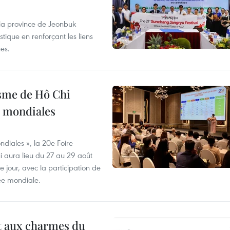
 la province de Jeonbuk
stique en renforçant les liens
es.
isme de Hô Chi
s mondiales
diales », la 20e Foire
i aura lieu du 27 au 29 août
 jour, avec la participation de
ée mondiale.
t aux charmes du