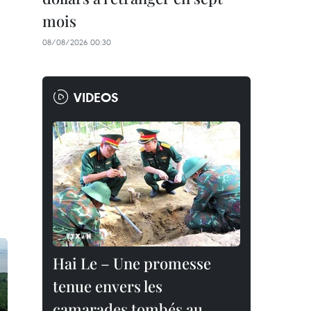
mois
08/08/2026 00:30
VIDEOS
Hai Le – Une promesse
tenue envers les
camarades tombés au