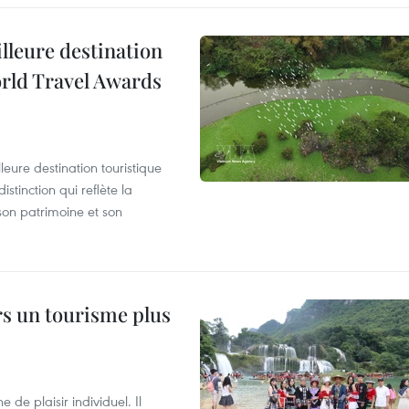
illeure destination
orld Travel Awards
leure destination touristique
tinction qui reflète la
son patrimoine et son
rs un tourisme plus
de plaisir individuel. Il