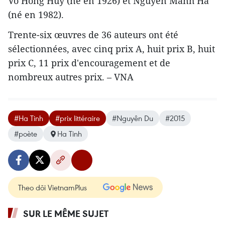
Vo Hong Huy (né en 1926) et Nguyên Manh Ha
(né en 1982).
Trente-six œuvres de 36 auteurs ont été
sélectionnées, avec cinq prix A, huit prix B, huit
prix C, 11 prix d'encouragement et de
nombreux autres prix. – VNA
#Ha Tinh
#prix littéraire
#Nguyên Du
#2015
#poète
Ha Tinh
Theo dõi VietnamPlus
SUR LE MÊME SUJET