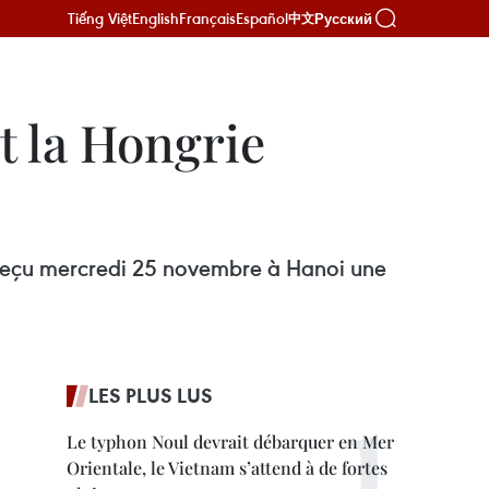
Tiếng Việt
English
Français
Español
Русский
中文
t la Hongrie
a reçu mercredi 25 novembre à Hanoi une
LES PLUS LUS
Le typhon Noul devrait débarquer en Mer
Orientale, le Vietnam s’attend à de fortes