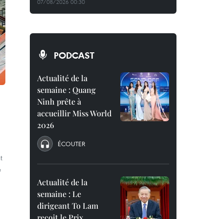
07/08/2026 00:30
PODCAST
Actualité de la
semaine : Quang
Ninh prête à
e
accueillir Miss World
2026
ÉCOUTER
t
é
Actualité de la
semaine : Le
dirigeant To Lam
reçoit le Prix