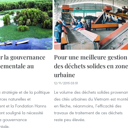
r la gouvernance
Pour une meilleure gestion
ementale au
des déchets solides en zon
urbaine
12/11/2015 03:51
la stratégie et de la politique
Le volume des déchets solides provenan
rces naturelles et
des cités urbaines du Vietnam est mont
ent et la Fondation Hanns
en flèche, néanmoins, l’efficacité des
ont souligné la nécessité
travaux de traitement de ces déchets
la gouvernance
reste peu élevée.
tale.