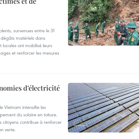
ictimes et de
lents, survenues entre le 31
es dégâts matériels dans
 locales ont mobilisé leurs
ages et renforcer les mesures
nomies d’électricité
e Vietnam intensifie les
ement du solaire en toiture.
es citoyens contribue à renforcer
on verte.