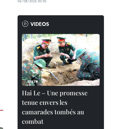
06/08/2026 00:30
VIDEOS
Hai Le – Une promesse
tenue envers les
camarades tombés au
combat