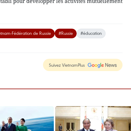
établi pour développer les activités mutuellement
ietnam-Fédération de Russie
#Russie
#éducation
Suivez VietnamPlus