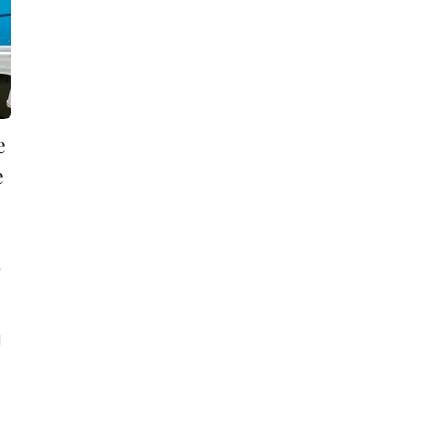
e
e
é
i