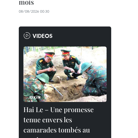
mois
08/08/2026 00:30
VIDEOS
Hai Le – Une promesse
tenue envers les
camarades tombés au