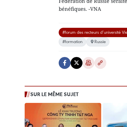
Fédération de Russie serait
bénéfiques. -VNA
#forum des recteurs d’université V
#formation
Russie
SUR LE MÊME SUJET