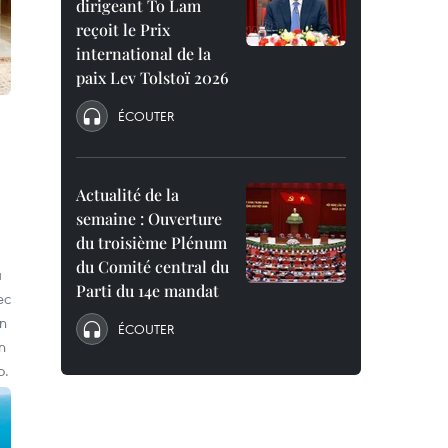
dirigeant To Lam
reçoit le Prix
international de la
paix Lev Tolstoï 2026
ÉCOUTER
Actualité de la
semaine : Ouverture
du troisième Plénum
du Comité central du
a
Parti du 14e mandat
ec
on
ÉCOUTER
n
o.