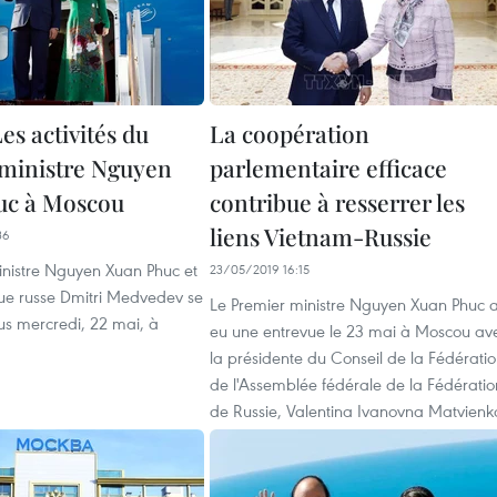
es activités du
La coopération
ministre Nguyen
parlementaire efficace
uc à Moscou
contribue à resserrer les
liens Vietnam-Russie
36
inistre Nguyen Xuan Phuc et
23/05/2019 16:15
e russe Dmitri Medvedev se
Le Premier ministre Nguyen Xuan Phuc 
us mercredi, 22 mai, à
eu une entrevue le 23 mai à Moscou av
la présidente du Conseil de la Fédérati
de l'Assemblée fédérale de la Fédératio
de Russie, Valentina Ivanovna Matvienk