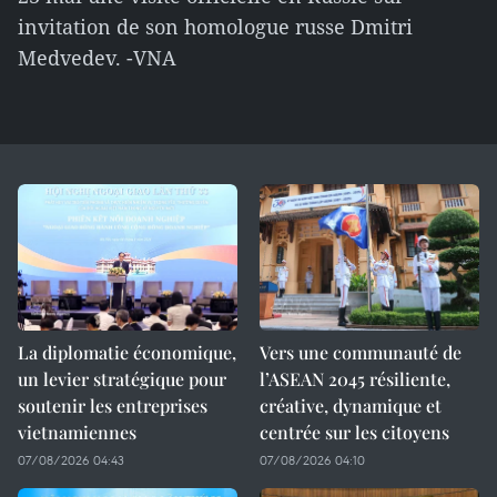
invitation de son homologue russe Dmitri
Medvedev. -VNA
La diplomatie économique,
Vers une communauté de
un levier stratégique pour
l’ASEAN 2045 résiliente,
soutenir les entreprises
créative, dynamique et
vietnamiennes
centrée sur les citoyens
07/08/2026 04:43
07/08/2026 04:10