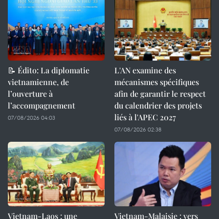
📝 Édito: La diplomatie
L'AN examine des
vietnamienne, de
mécanismes spécifiques
l’ouverture à
afin de garantir le respect
l’accompagnement
du calendrier des projets
liés à l'APEC 2027
07/08/2026 04:03
07/08/2026 02:38
Vietnam-Laos : une
Vietnam-Malaisie : vers