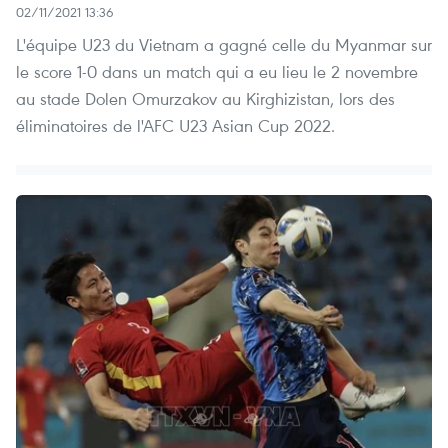
02/11/2021 13:36
L'équipe U23 du Vietnam a gagné celle du Myanmar sur
le score 1-0 dans un match qui a eu lieu le 2 novembre
au stade Dolen Omurzakov au Kirghizistan, lors des
éliminatoires de l'AFC U23 Asian Cup 2022.