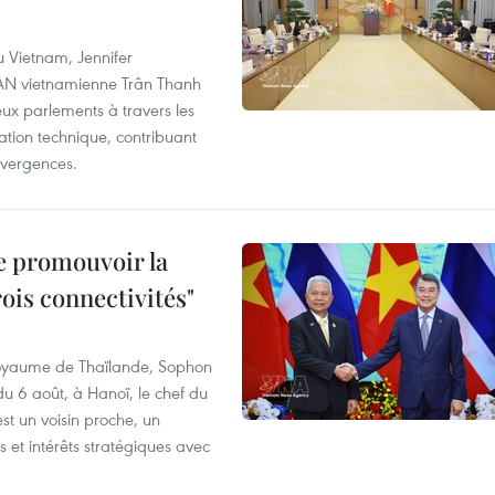
u Vietnam, Jennifer
l'AN vietnamienne Trân Thanh
deux parlements à travers les
tion technique, contribuant
divergences.
e promouvoir la
rois connectivités"
 Royaume de Thaïlande, Sophon
du 6 août, à Hanoï, le chef du
t un voisin proche, un
et intérêts stratégiques avec