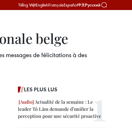
Tiếng Việt
English
Français
Español
Русский
中文
ionale belge
es messages de félicitations à des
LES PLUS LUS
Actualité de la semaine : Le
leader Tô Lâm demande d’unifier la
perception pour une sécurité proactive