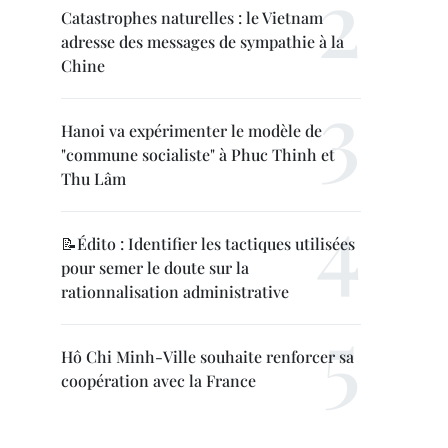
Catastrophes naturelles : le Vietnam
adresse des messages de sympathie à la
Chine
Hanoi va expérimenter le modèle de
"commune socialiste" à Phuc Thinh et
Thu Lâm
📝Édito : Identifier les tactiques utilisées
pour semer le doute sur la
rationnalisation administrative
Hô Chi Minh-Ville souhaite renforcer sa
coopération avec la France