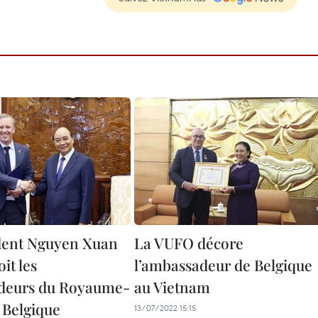
dent Nguyen Xuan
La VUFO décore
it les
l’ambassadeur de Belgique
deurs du Royaume-
au Vietnam
 Belgique
13/07/2022 15:15