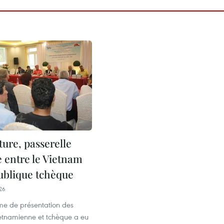
ature, passerelle
e entre le Vietnam
publique tchèque
26
e de présentation des
vietnamienne et tchèque a eu