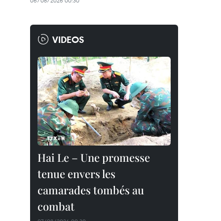
06/08/2026 00:30
VIDEOS
Hai Le – Une promesse
tenue envers les
camarades tombés au
combat