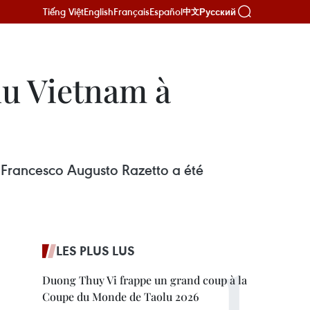
Tiếng Việt
English
Français
Español
Русский
中文
du Vietnam à
n Francesco Augusto Razetto a été
LES PLUS LUS
Duong Thuy Vi frappe un grand coup à la
Coupe du Monde de Taolu 2026