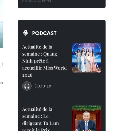
07/08/2026 00:30
PODCAST
Actualité de la
semaine : Quang
Ninh prête à
AU
accueillir Miss World
2026
 a
ÉCOUTER
Actualité de la
semaine : Le
dirigeant To Lam
reçoit le Prix