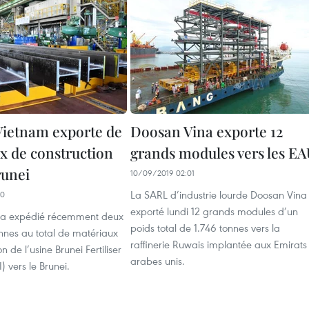
ietnam exporte de
Doosan Vina exporte 12
x de construction
grands modules vers les E
runei
10/09/2019 02:01
La SARL d’industrie lourde Doosan Vina
20
exporté lundi 12 grands modules d’un
 a expédié récemment deux
poids total de 1.746 tonnes vers la
onnes au total de matériaux
raffinerie Ruwais implantée aux Emirats
n de l’usine Brunei Fertiliser
arabes unis.
I) vers le Brunei.