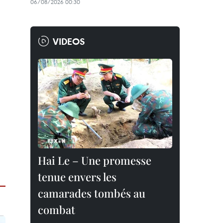
06/08/2026 00:30
VIDEOS
Hai Le – Une promesse
tenue envers les
camarades tombés au
combat