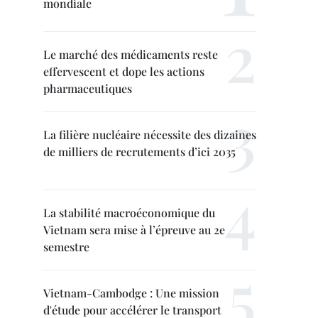
mondiale
Le marché des médicaments reste
effervescent et dope les actions
pharmaceutiques
La filière nucléaire nécessite des dizaines
de milliers de recrutements d’ici 2035
La stabilité macroéconomique du
Vietnam sera mise à l’épreuve au 2e
semestre
Vietnam-Cambodge : Une mission
d'étude pour accélérer le transport