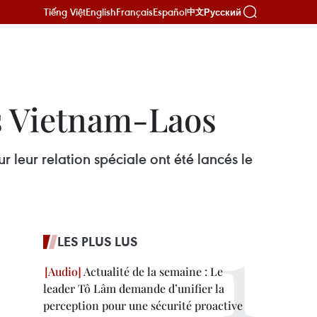
Tiếng Việt
English
Français
Español
Русский
中文
ns Vietnam-Laos
 leur relation spéciale ont été lancés le
LES PLUS LUS
Actualité de la semaine : Le
leader Tô Lâm demande d’unifier la
perception pour une sécurité proactive