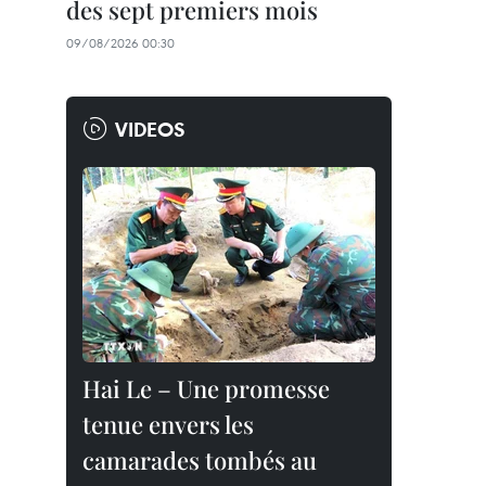
des sept premiers mois
09/08/2026 00:30
VIDEOS
Hai Le – Une promesse
tenue envers les
camarades tombés au