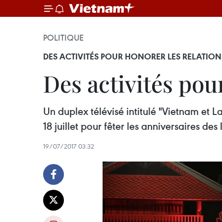
POLITIQUE
DES ACTIVITÉS POUR HONORER LES RELATION
Des activités pou
Un duplex télévisé intitulé "Vietnam et L
18 juillet pour fêter les anniversaires des
19/07/2017 03:32