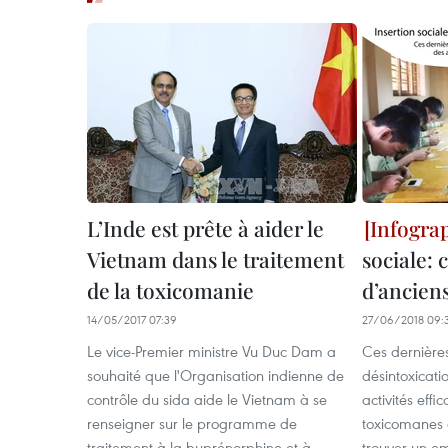
L’Inde est prête à aider le
Vietnam dans le traitement
sociale:
de la toxicomanie
d’ancien
14/05/2017 07:39
27/06/2018 09:
Le vice-Premier ministre Vu Duc Dam a
Ces dernières
souhaité que l'Organisation indienne de
désintoxicati
contrôle du sida aide le Vietnam à se
activités eff
renseigner sur le programme de
toxicomanes à
traitement à la buprénorphine et à
trouver un em