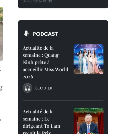
07/08/2026 00:30
PODCAST
Actualité de la
semaine : Quang
Ninh prête à
x
accueillir Miss World
2026
g
ÉCOUTER
Actualité de la
semaine : Le
à
dirigeant To Lam
reçoit le Prix