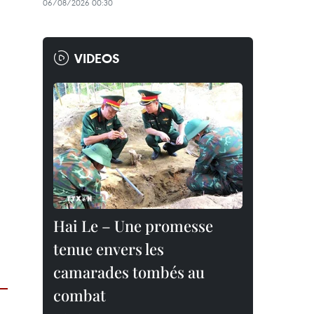
06/08/2026 00:30
VIDEOS
Hai Le – Une promesse
tenue envers les
camarades tombés au
combat