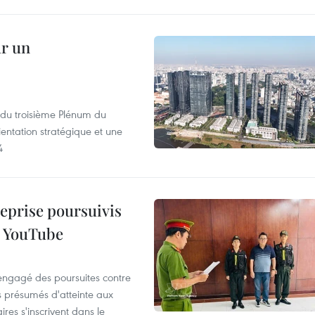
ur un
s du troisième Plénum du
entation stratégique et une
4
reprise poursuivis
r YouTube
 engagé des poursuites contre
s présumés d'atteinte aux
ires s'inscrivent dans le