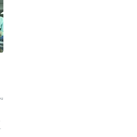
eu
s
.