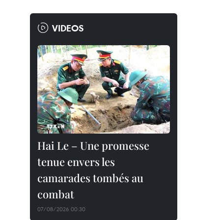
VIDEOS
Hai Le – Une promesse
tenue envers les
camarades tombés au
combat
07/08/2026 00:30