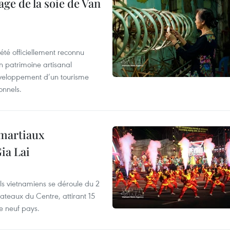
age de la soie de Van
été officiellement reconnu
un patrimoine artisanal
développement d’un tourisme
onnels.
 martiaux
ia Lai
els vietnamiens se déroule du 2
ateaux du Centre, attirant 15
e neuf pays.