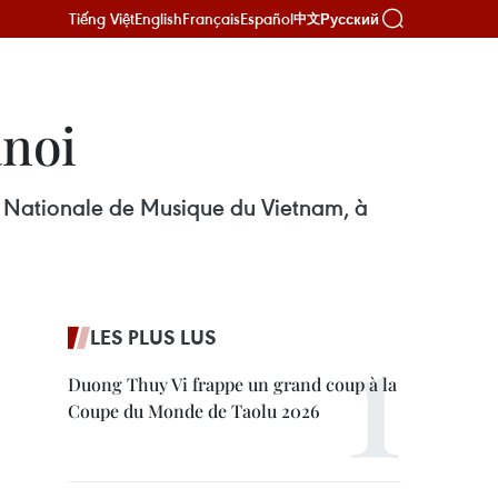
Tiếng Việt
English
Français
Español
Русский
中文
anoi
e Nationale de Musique du Vietnam, à
LES PLUS LUS
Duong Thuy Vi frappe un grand coup à la
Coupe du Monde de Taolu 2026