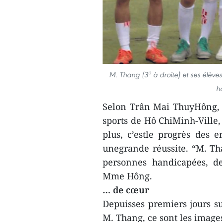
e
M. Thang (3
à droite) et ses élève
h
Selon Trân Mai ThuyHông, u
sports de Hô ChiMinh-Ville,
plus, c’estle progrès des 
unegrande réussite. “M. T
personnes handicapées, de
Mme Hông.
… de cœur
Depuisses premiers jours sur
M. Thang, ce sont les image