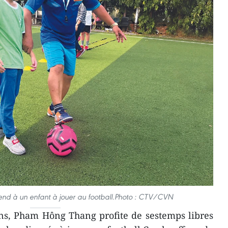
d à un enfant à jouer au football.Photo : CTV/CVN
ns, Pham Hông Thang profite de sestemps libres