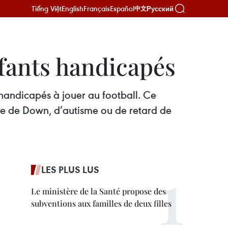
Tiếng Việt
English
Français
Español
Русский
中文
fants handicapés
handicapés à jouer au football. Ce
me de Down, d’autisme ou de retard de
LES PLUS LUS
Le ministère de la Santé propose des
subventions aux familles de deux filles