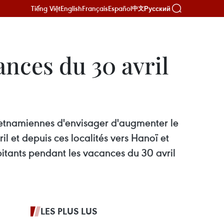
Tiếng Việt
English
Français
Español
Русский
中文
nces du 30 avril
ietnamiennes d'envisager d'augmenter le
l et depuis ces localités vers Hanoï et
itants pendant les vacances du 30 avril
LES PLUS LUS