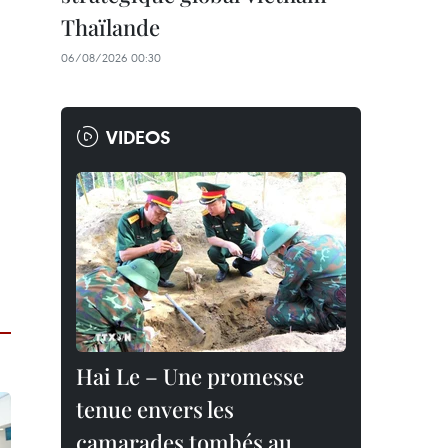
Thaïlande
06/08/2026 00:30
VIDEOS
Hai Le – Une promesse
tenue envers les
camarades tombés au