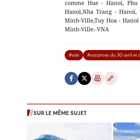
comme Hue - Hanoï, Phu Q
Hanoï,Nha Trang - Hanoï, 
Minh-Ville,Tuy Hoa - Hanoï
Minh-Ville.-VNA
#vols
#vacances du 30 avril et 
SUR LE MÊME SUJET