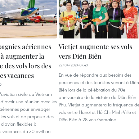
agnies aériennes
Vietjet augmente ses vols
 à augmenter la
vers Diên Biên
 des vols lors des
22/04/2024 07:43
es vacances
En vue de répondre aux besoins des
personnes et des touristes venant à Diên
0
Biên lors de la célébration du 70e
l'aviation civile du Vietnam
anniversaire de la victoire de Diên Biên
d’avoir une réunion avec les
Phu, Vietjet augmentera la fréquence d
ériennes pour envisager
vols entre Hanoï et Hô Chi Minh-Ville et
les vols et de proposer des
Diên Biên à 28 vols/semaine.
s d'avion flexibles à
s vacances du 30 avril au