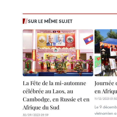
SUR LE MÊME SUJET
La Fête de la mi-automne
Journée 
célébrée au Laos, au
en Afriq
Cambodge, en Russie et en
11/12/2023 01:5
Afrique du Sud
Le 9 décembr
vietnamien a
30/09/2023 09:59