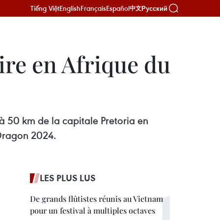
Tiếng Việt
English
Français
Español
Русский
中文
re en Afrique du
à 50 km de la capitale Pretoria en
 Dragon 2024.
LES PLUS LUS
De grands flûtistes réunis au Vietnam
pour un festival à multiples octaves