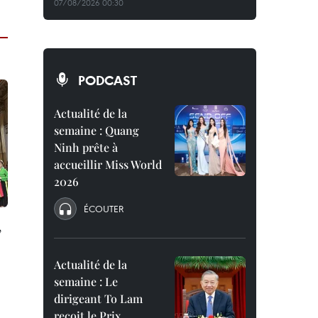
07/08/2026 00:30
PODCAST
Actualité de la
semaine : Quang
Ninh prête à
accueillir Miss World
2026
ÉCOUTER
,
Actualité de la
semaine : Le
dirigeant To Lam
reçoit le Prix