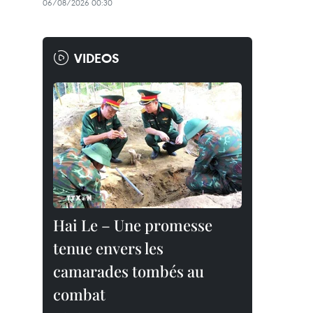
06/08/2026 00:30
VIDEOS
Hai Le – Une promesse
tenue envers les
camarades tombés au
combat