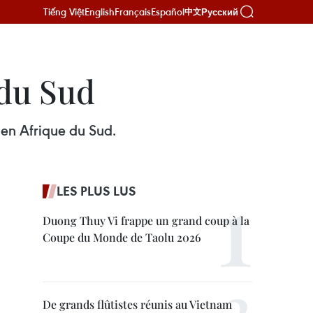
Tiếng Việt
English
Français
Español
Русский
中文
 du Sud
 en Afrique du Sud.
LES PLUS LUS
Duong Thuy Vi frappe un grand coup à la
Coupe du Monde de Taolu 2026
De grands flûtistes réunis au Vietnam