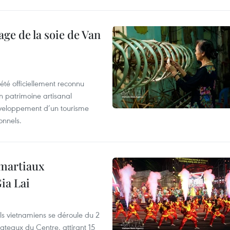
age de la soie de Van
été officiellement reconnu
un patrimoine artisanal
développement d’un tourisme
onnels.
 martiaux
ia Lai
els vietnamiens se déroule du 2
ateaux du Centre, attirant 15