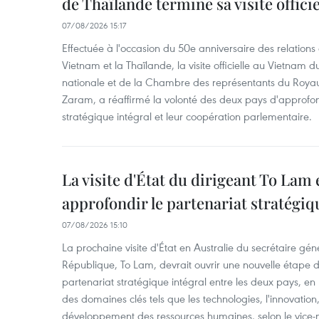
de Thaïlande termine sa visite offici
07/08/2026 15:17
Effectuée à l'occasion du 50e anniversaire des relations
Vietnam et la Thaïlande, la visite officielle au Vietnam 
nationale et de la Chambre des représentants du Roy
Zaram, a réaffirmé la volonté des deux pays d'approfon
stratégique intégral et leur coopération parlementaire.
La visite d'État du dirigeant To Lam 
approfondir le partenariat stratégiq
07/08/2026 15:10
La prochaine visite d'État en Australie du secrétaire géné
République, To Lam, devrait ouvrir une nouvelle étape
partenariat stratégique intégral entre les deux pays, en
des domaines clés tels que les technologies, l'innovation,
développement des ressources humaines, selon le vice-m