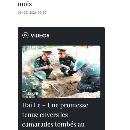
mois
08/08/2026 00:30
VIDEOS
Hai Le – Une promesse
tenue envers les
camarades tombés au