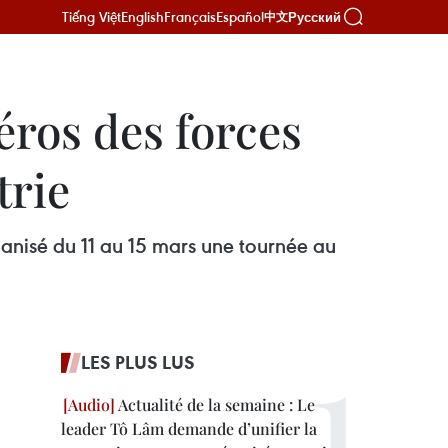
Tiếng Việt
English
Français
Español
Русский
中文
ros des forces
trie
anisé du 11 au 15 mars une tournée au
LES PLUS LUS
Actualité de la semaine : Le
leader Tô Lâm demande d’unifier la