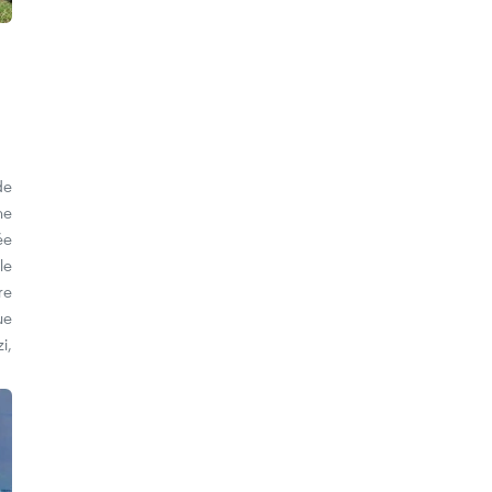
de
ne
ée
le
re
ue
i,