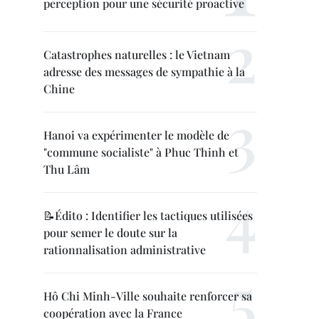
perception pour une sécurité proactive
Catastrophes naturelles : le Vietnam
adresse des messages de sympathie à la
Chine
Hanoi va expérimenter le modèle de
"commune socialiste" à Phuc Thinh et
Thu Lâm
📝Édito : Identifier les tactiques utilisées
pour semer le doute sur la
rationnalisation administrative
Hô Chi Minh-Ville souhaite renforcer sa
coopération avec la France