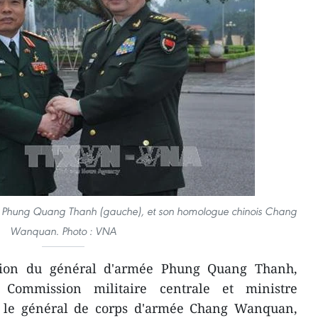
se Phung Quang Thanh (gauche), et son homologue chinois Chang
Wanquan. Photo : VNA
tion du général d'armée Phung Quang Thanh,
 Commission militaire centrale et ministre
, le général de corps d'armée Chang Wanquan,