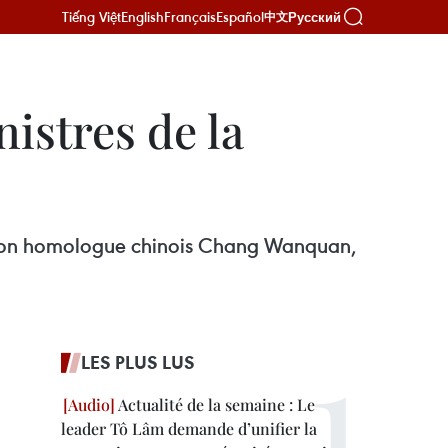
Tiếng Việt
English
Français
Español
Русский
中文
istres de la
c son homologue chinois Chang Wanquan,
LES PLUS LUS
Actualité de la semaine : Le
leader Tô Lâm demande d’unifier la