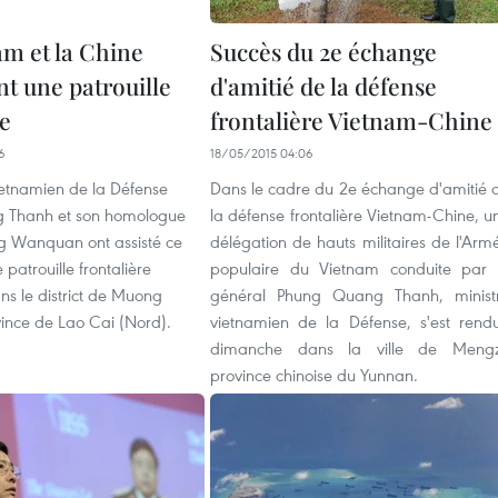
am et la Chine
Succès du 2e échange
nt une patrouille
d'amitié de la défense
e
frontalière Vietnam-Chine
6
18/05/2015 04:06
ietnamien de la Défense
Dans le cadre du 2e échange d'amitié 
 Thanh et son homologue
la défense frontalière Vietnam-Chine, u
g Wanquan ont assisté ce
délégation de hauts militaires de l'Arm
patrouille frontalière
populaire du Vietnam conduite par 
 le district de Muong
général Phung Quang Thanh, minist
ince de Lao Cai (Nord).
vietnamien de la Défense, s'est rend
dimanche dans la ville de Mengz
province chinoise du Yunnan.