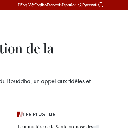
Tiếng Việt
English
Français
Español
Русский
中文
ion de la
 du Bouddha, un appel aux fidèles et
LES PLUS LUS
Le ministère de la Santé propose des