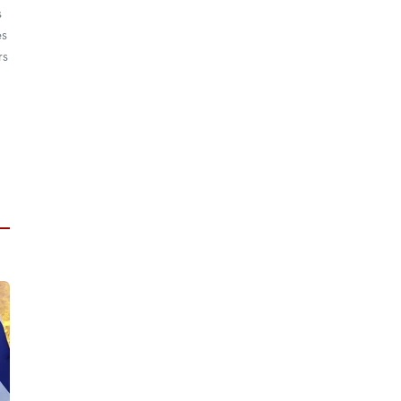
s
és
rs