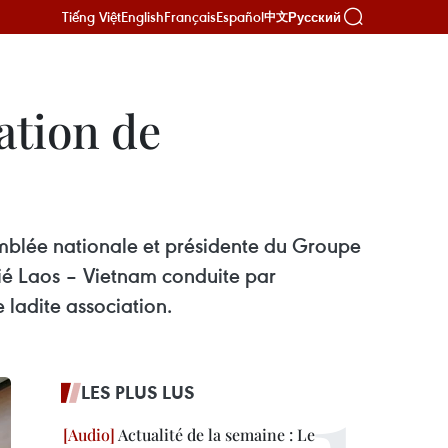
Tiếng Việt
English
Français
Español
Русский
中文
ation de
mblée nationale et présidente du Groupe
tié Laos – Vietnam conduite par
 ladite association.
LES PLUS LUS
Actualité de la semaine : Le