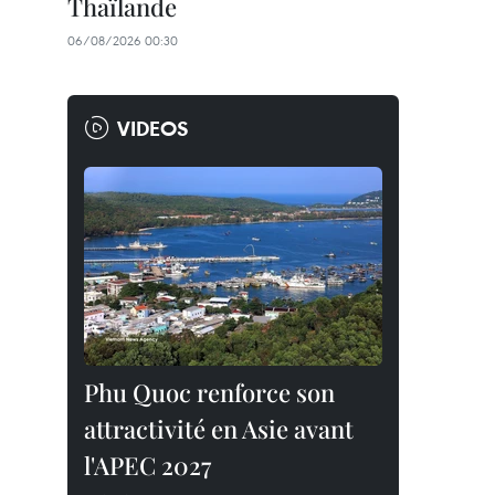
Thaïlande
06/08/2026 00:30
VIDEOS
Phu Quoc renforce son
attractivité en Asie avant
l'APEC 2027