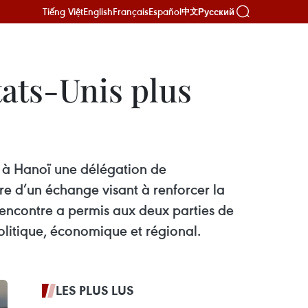
Tiếng Việt
English
Français
Español
Русский
中文
ats-Unis plus
 à Hanoï une délégation de
e d’un échange visant à renforcer la
rencontre a permis aux deux parties de
olitique, économique et régional.
LES PLUS LUS