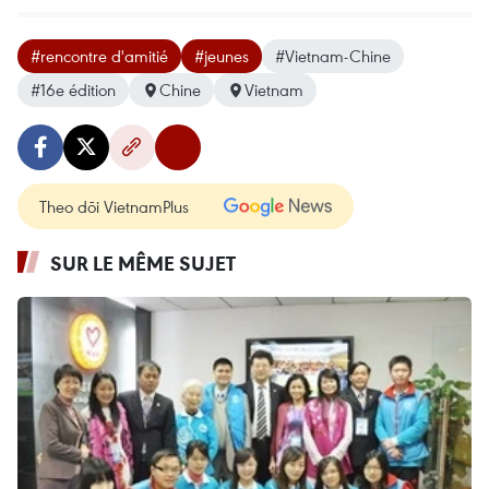
#rencontre d'amitié
#jeunes
#Vietnam-Chine
#16e édition
Chine
Vietnam
Theo dõi VietnamPlus
SUR LE MÊME SUJET