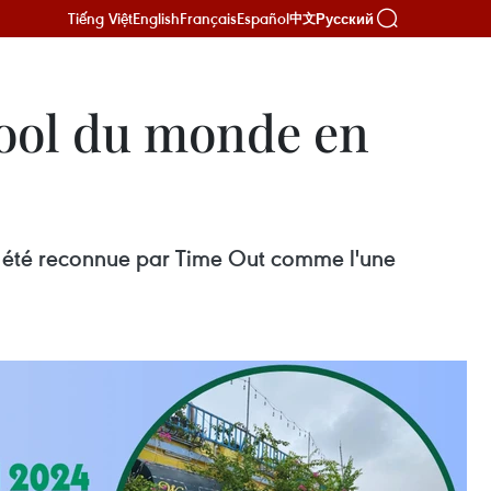
Tiếng Việt
English
Français
Español
Русский
中文
cool du monde en
 a été reconnue par Time Out comme l'une