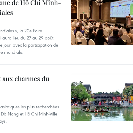
isme de Hô Chi Minh-
iales
diales », la 20e Foire
i aura lieu du 27 au 29 août
 jour, avec la participation de
ée mondiale.
t aux charmes du
asiatiques les plus recherchées
, Dà Nang et Hô Chi Minh-Ville
ays.