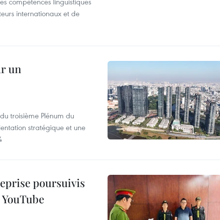
r les compétences linguistiques
iteurs internationaux et de
ur un
s du troisième Plénum du
entation stratégique et une
4
reprise poursuivis
r YouTube