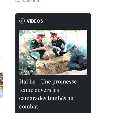
06/08/2026 00:30
VIDEOS
Hai Le – Une promesse
tenue envers les
camarades tombés au
combat