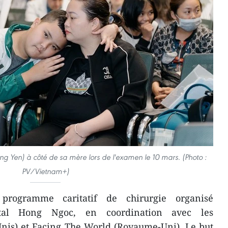
ng Yen) à côté de sa mère lors de l'examen le 10 mars. (Photo :
PV/Vietnam+)
rogramme caritatif de chirurgie organisé
ital Hong Ngoc, en coordination avec les
Unis) et Facing The World (Royaume-Uni). Le but