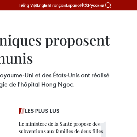
Tiếng Việt
English
Français
Español
Русский
中文
nniques proposent
émunis
oyaume-Uni et des États-Unis ont réalisé
gie de l'hôpital Hong Ngoc.
LES PLUS LUS
Le ministère de la Santé propose des
subventions aux familles de deux filles