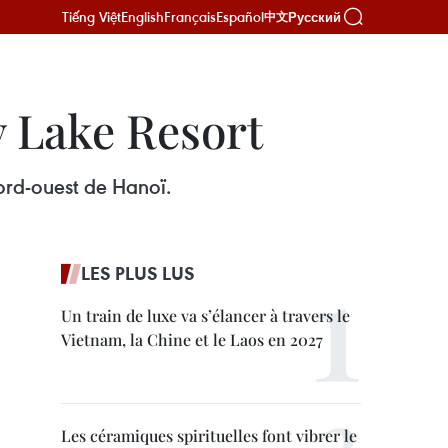
Tiếng Việt
English
Français
Español
Русский
中文
y Lake Resort
ord-ouest de Hanoï.
LES PLUS LUS
Un train de luxe va s’élancer à travers le
Vietnam, la Chine et le Laos en 2027
Les céramiques spirituelles font vibrer le