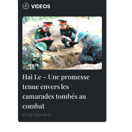
VIDEOS
Hai Le – Une promesse
tenue envers les
camarades tombés au
combat
07/08/2026 00:30