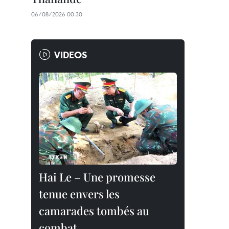
06/08/2026 00:30
VIDEOS
Hai Le – Une promesse
tenue envers les
camarades tombés au
combat