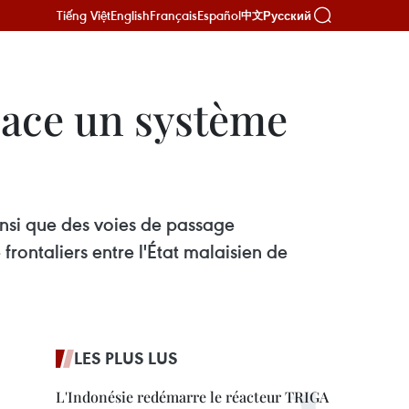
Tiếng Việt
English
Français
Español
Русский
中文
lace un système
nsi que des voies de passage
frontaliers entre l'État malaisien de
LES PLUS LUS
L'Indonésie redémarre le réacteur TRIGA