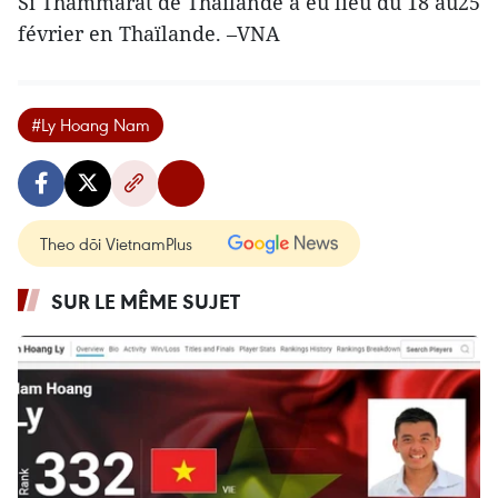
Si Thammarat de Thaïlande a eu lieu du 18 au25
février en Thaïlande. –VNA
#Ly Hoang Nam
Theo dõi VietnamPlus
SUR LE MÊME SUJET