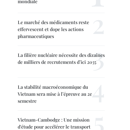
mondiale
Le marché des médicaments reste
effervescent et dope les actions
pharmaceutiques
La filière nucléaire nécessite des dizaines
de milliers de recrutements d’ici 2035
La stabilité macroéconomique du
Vietnam sera mise à l’épreuve au 2e
semestre
Vietnam-Cambodge : Une mission
d'étude pour accélérer le transport