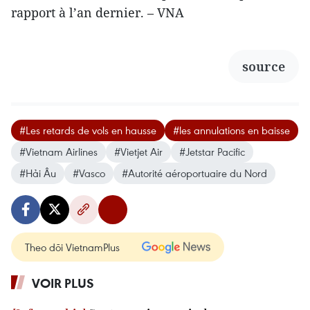
rapport à l’an dernier. – VNA
source
#Les retards de vols en hausse
#les annulations en baisse
#Vietnam Airlines
#Vietjet Air
#Jetstar Pacific
#Hải Âu
#Vasco
#Autorité aéroportuaire du Nord
Theo dõi VietnamPlus
VOIR PLUS