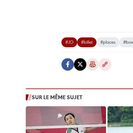
#JO
#billet
#places
#box
SUR LE MÊME SUJET