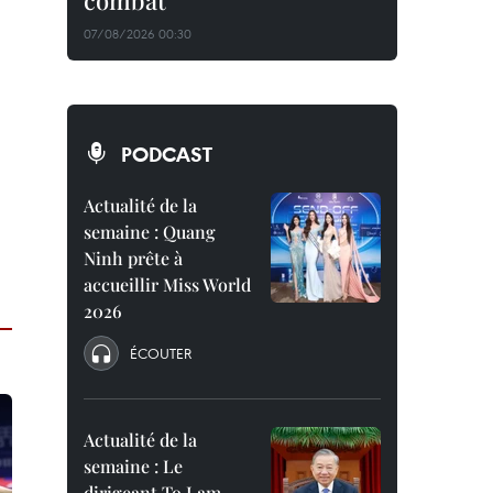
combat
07/08/2026 00:30
PODCAST
Actualité de la
semaine : Quang
Ninh prête à
accueillir Miss World
2026
ÉCOUTER
Actualité de la
semaine : Le
dirigeant To Lam