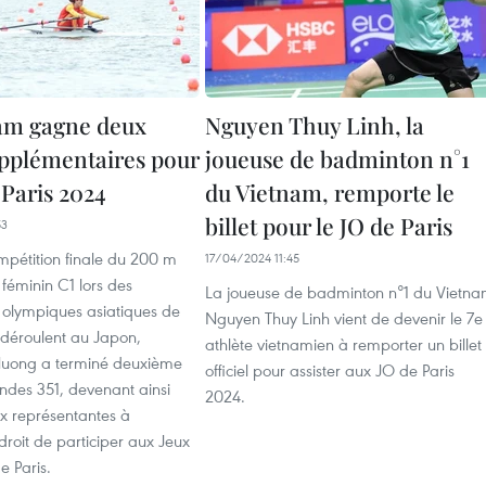
am gagne deux
Nguyen Thuy Linh, la
supplémentaires pour
joueuse de badminton n°1
 Paris 2024
du Vietnam, remporte le
billet pour le JO de Paris
53
mpétition finale du 200 m
17/04/2024 11:45
éminin C1 lors des
La joueuse de badminton n°1 du Vietn
s olympiques asiatiques de
Nguyen Thuy Linh vient de devenir le 7e
 déroulent au Japon,
athlète vietnamien à remporter un billet
Huong a terminé deuxième
officiel pour assister aux JO de Paris
ndes 351, devenant ainsi
2024.
ux représentantes à
droit de participer aux Jeux
e Paris.