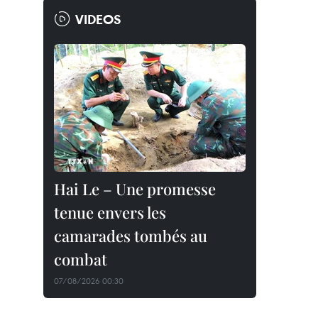
VIDEOS
Hai Le – Une promesse
tenue envers les
camarades tombés au
combat
07/08/2026 00:30