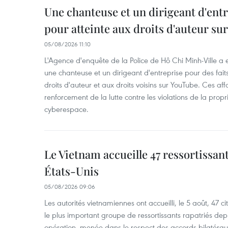
Une chanteuse et un dirigeant d'ent
pour atteinte aux droits d'auteur su
05/08/2026 11:10
L'Agence d'enquête de la Police de Hô Chi Minh-Ville a
une chanteuse et un dirigeant d'entreprise pour des fait
droits d'auteur et aux droits voisins sur YouTube. Ces affa
renforcement de la lutte contre les violations de la propri
cyberespace.
Le Vietnam accueille 47 ressortissan
États-Unis
05/08/2026 09:06
Les autorités vietnamiennes ont accueilli, le 5 août, 47 c
le plus important groupe de ressortissants rapatriés de
opération, menée dans le respect des accords bilatéraux 