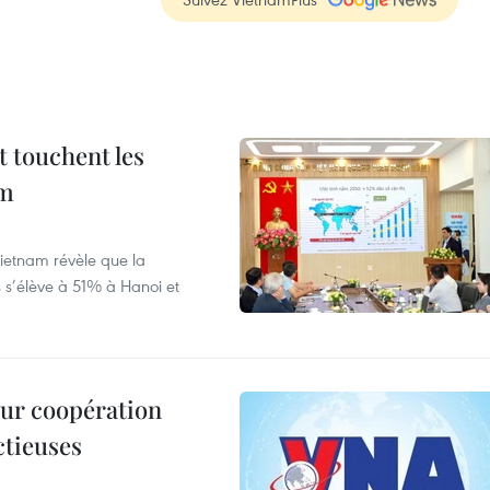
t touchent les
am
ietnam révèle que la
s s’élève à 51% à Hanoi et
leur coopération
ctieuses