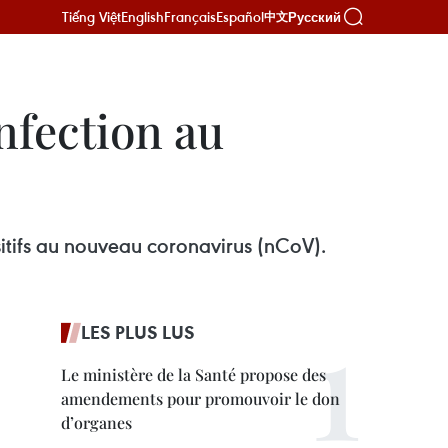
Tiếng Việt
English
Français
Español
Русский
中文
nfection au
sitifs au nouveau coronavirus (nCoV).
LES PLUS LUS
Le ministère de la Santé propose des
amendements pour promouvoir le don
d’organes