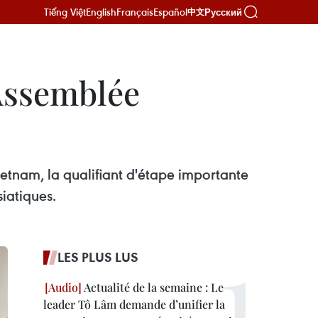
Tiếng Việt
English
Français
Español
Русский
中文
 Assemblée
etnam, la qualifiant d'étape importante
siatiques.
LES PLUS LUS
Actualité de la semaine : Le
leader Tô Lâm demande d’unifier la