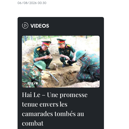
06/08/2026 00:30
VIDEOS
Hai Le – Une promesse
tenue envers les
camarades tombés au
combat