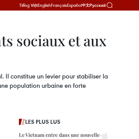
Tiếng Việt
English
Français
Español
Русский
中文
ts sociaux et aux
l constitue un levier pour stabiliser la
une population urbaine en forte
LES PLUS LUS
Le Vietnam entre dans une nouvelle