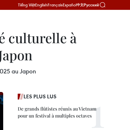
Tiếng Việt
English
Français
Español
Русский
中文
 culturelle à
 Japon
 2025 au Japon
LES PLUS LUS
De grands flûtistes réunis au Vietnam
pour un festival à multiples octaves