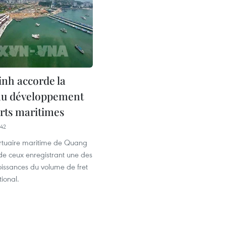
nh accorde la
 au développement
orts maritimes
42
rtuaire maritime de Quang
 de ceux enregistrant une des
oissances du volume de fret
ional.