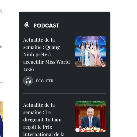
t
PODCAST
Actualité de la
e
semaine : Quang
Ninh prête à
accueillir Miss World
2026
ÉCOUTER
Actualité de la
semaine : Le
dirigeant To Lam
reçoit le Prix
international de la