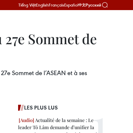
Tiếng Việt
English
Français
Español
Русский
中文
u 27e Sommet de
u 27e Sommet de l’ASEAN et à ses
LES PLUS LUS
Actualité de la semaine : Le
leader Tô Lâm demande d’unifier la