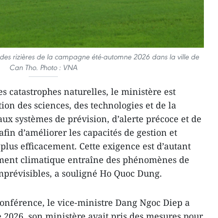
des rizières de la campagne été-automne 2026 dans la ville de
Can Tho. Photo : VNA
 catastrophes naturelles, le ministère est
tion des sciences, des technologies et de la
x systèmes de prévision, d’alerte précoce et de
afin d’améliorer les capacités de gestion et
r plus efficacement. Cette exigence est d’autant
ment climatique entraîne des phénomènes de
mprévisibles, a souligné Ho Quoc Dung.
conférence, le vice-ministre Dang Ngoc Diep a
e 2026, son ministère avait pris des mesures pour