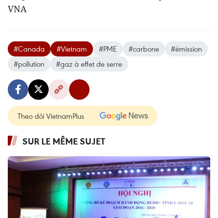
VNA
#Canada
#Vietnam
#PME
#carbone
#émission
#pollution
#gaz à effet de serre
Theo dõi VietnamPlus
SUR LE MÊME SUJET