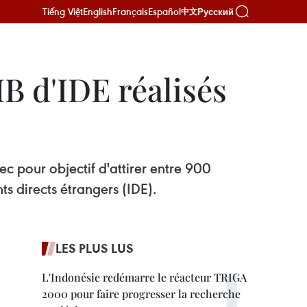
Tiếng Việt
English
Français
Español
Русский
中文
B d'IDE réalisés
c pour objectif d'attirer entre 900
ts directs étrangers (IDE).
LES PLUS LUS
L'Indonésie redémarre le réacteur TRIGA
2000 pour faire progresser la recherche