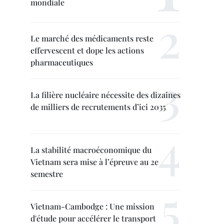
mondiale
Le marché des médicaments reste
effervescent et dope les actions
pharmaceutiques
La filière nucléaire nécessite des dizaines
de milliers de recrutements d’ici 2035
La stabilité macroéconomique du
Vietnam sera mise à l’épreuve au 2e
semestre
Vietnam-Cambodge : Une mission
d'étude pour accélérer le transport