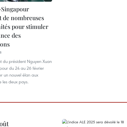
-Singapour
t de nombreuses
ités pour stimuler
ance des
ions
8
tat du président Nguyen Xuan
pour du 24 au 26 février
er un nouvel élan aux
re les deux pays.
août