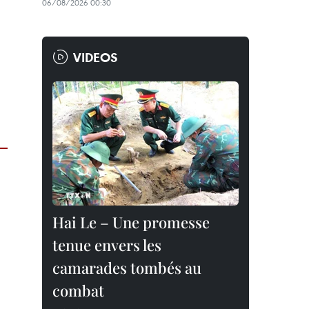
06/08/2026 00:30
VIDEOS
Hai Le – Une promesse
tenue envers les
camarades tombés au
combat