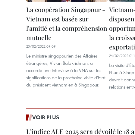
La coopération Singapour -
Vietnam
Vietnam est basée sur
disposen
l'amitié et la compréhension
opportun
mutuelle
la croiss
exportat
23/02/2022 09:09
Le ministre singapourien des Affaires
24/02/2022 01:1
étrangères, Vivian Balakrishnan, a
La visite d'É
accordé une interview à la VNA sur les
Phuc à Singa
significations de la prochaine visite d'Etat
devrait donn
du président vietnamien à Singapour.
relations ent
VOIR PLUS
L'indice ALE 2025 sera dévoilé le 18 