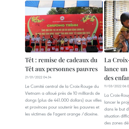
Têt : remise de cadeaux du
La Croix
Têt aux personnes pauvres
lance un 
des enfa
21/01/2022 04:34
Le Comité central de la Croix-Rouge du
11/03/2022 06:
Vietnam a alloué près de 10 milliards de
La Croix-Rou
dongs (plus de 441.000 dollars) aux villes
lancer le proj
et provinces pour soutenir les pauvres et
dans le but d
les victimes de l'agent orange /dioxine.
situation diff
des zones dé