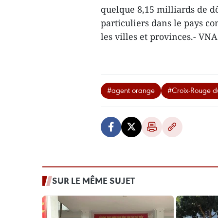
quelque 8,15 milliards de dô
particuliers dans le pays co
les villes et provinces.- VNA
#agent orange
#Croix-Rouge d
SUR LE MÊME SUJET