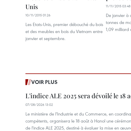
Unis
11/11/2015 03:48
De janvier à 
10/11/2015 01:26
tonnes de ma
Les Etats-Unis, premier débouché du bois
1,09 milliard 
et des meubles en bois du Vietnam entre
janvier et septembre.
VOIR PLUS
L'indice ALE 2025 sera dévoilé le 18 
07/08/2026 13:02
Le ministère de l'Industrie et du Commerce, en coordin
compétents, organisera le 18 août à Hanoï une cérémoni
de l'indice ALE 2025, destiné à évaluer la mise en œuvr