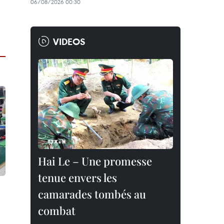
06/08/2026 00:30
VIDEOS
Hai Le – Une promesse
tenue envers les
camarades tombés au
combat