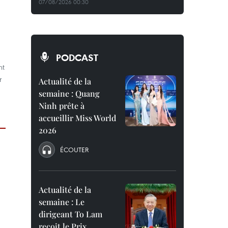
07/08/2026 00:30
PODCAST
nt
r
Actualité de la
semaine : Quang
Ninh prête à
accueillir Miss World
2026
ÉCOUTER
Actualité de la
semaine : Le
dirigeant To Lam
reçoit le Prix