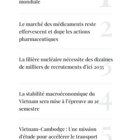
mondiale
Le marché des médicaments reste
effervescent et dope les actions
pharmaceutiques
La filière nucléaire nécessite des dizaines
de milliers de recrutements d’ici 2035
La stabilité macroéconomique du
Vietnam sera mise à l’épreuve au 2e
semestre
Vietnam-Cambodge : Une mission
d'étude pour accélérer le transport