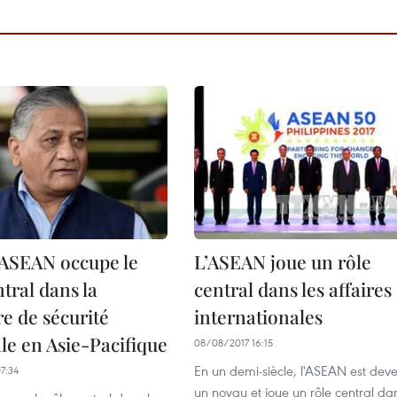
l’ASEAN occupe le
L’ASEAN joue un rôle
ntral dans la
central dans les affaires
re de sécurité
internationales
le en Asie-Pacifique
08/08/2017 16:15
En un demi-siècle, l'ASEAN est dev
7:34
un noyau et joue un rôle central dan