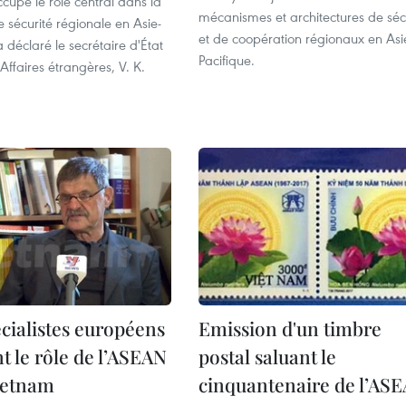
cupe le rôle central dans la
mécanismes et architectures de séc
e sécurité régionale en Asie-
et de coopération régionaux en Asi
a déclaré le secrétaire d'État
Pacifique.
Affaires étrangères, V. K.
cialistes européens
Emission d'un timbre
t le rôle de l’ASEAN
postal saluant le
ietnam
cinquantenaire de l’AS