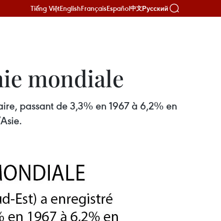
Tiếng Việt
English
Français
Español
Русский
中文
mie mondiale
laire, passant de 3,3% en 1967 à 6,2% en
Asie.