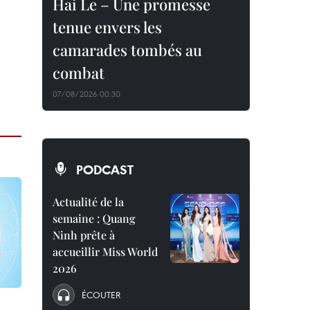
Hai Le – Une promesse
tenue envers les
camarades tombés au
combat
07/08/2026 00:30
PODCAST
Actualité de la
semaine : Quang
Ninh prête à
accueillir Miss World
2026
ÉCOUTER