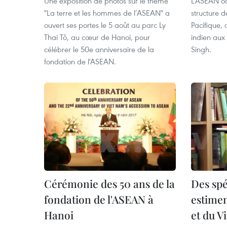
Une exposition de photos sur le thème
L'ASEAN oc
"La terre et les hommes de l’ASEAN" a
structure d
ouvert ses portes le 5 août au parc Ly
Pacifique, 
Thai Tô, au cœur de Hanoi, pour
indien aux 
célébrer le 50e anniversaire de la
Singh.
fondation de l'ASEAN.
Cérémonie des 50 ans de la
Des spé
fondation de l'ASEAN à
estimen
Hanoi
et du V