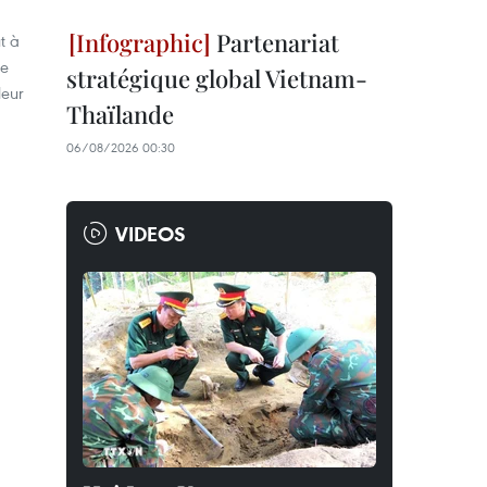
Partenariat
t à
le
stratégique global Vietnam-
leur
Thaïlande
06/08/2026 00:30
VIDEOS