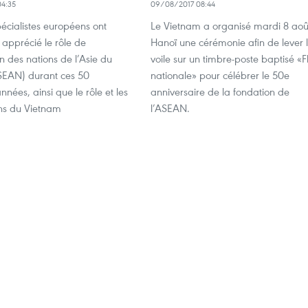
4:35
09/08/2017 08:44
pécialistes européens ont
Le Vietnam a organisé mardi 8 aoû
apprécié le rôle de
Hanoï une cérémonie afin de lever 
on des nations de l’Asie du
voile sur un timbre-poste baptisé «F
SEAN) durant ces 50
nationale» pour célébrer le 50e
nnées, ainsi que le rôle et les
anniversaire de la fondation de
ons du Vietnam
l’ASEAN.