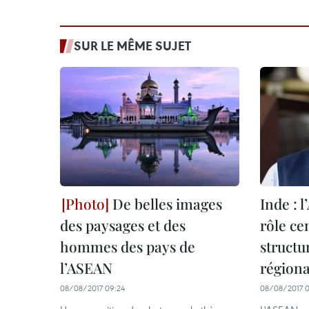
SUR LE MÊME SUJET
De belles images
Inde : 
des paysages et des
rôle ce
hommes des pays de
structu
l’ASEAN
régiona
08/08/2017 09:24
08/08/2017 0