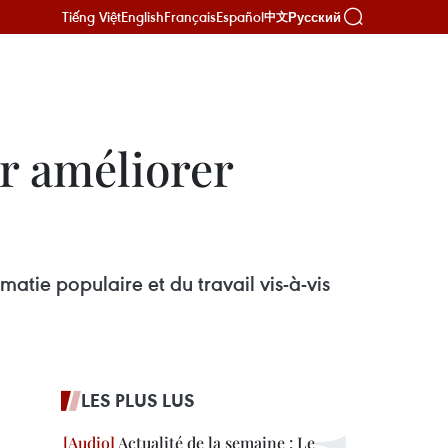
Tiếng Việt
English
Français
Español
Русский
中文
r améliorer
atie populaire et du travail vis-à-vis
LES PLUS LUS
Actualité de la semaine : Le