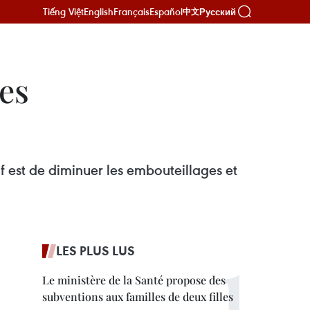
Tiếng Việt
English
Français
Español
Русский
中文
es
if est de diminuer les embouteillages et
LES PLUS LUS
Le ministère de la Santé propose des
subventions aux familles de deux filles