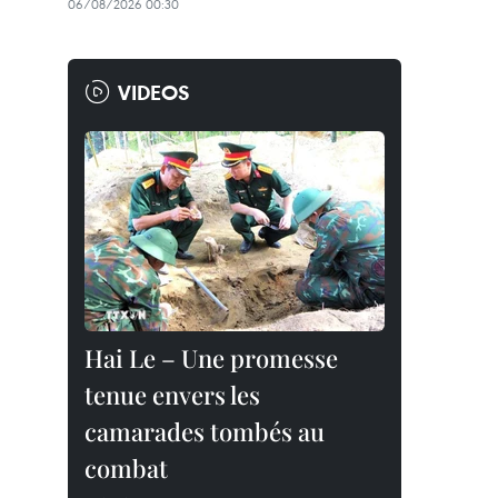
06/08/2026 00:30
VIDEOS
Hai Le – Une promesse
tenue envers les
camarades tombés au
combat