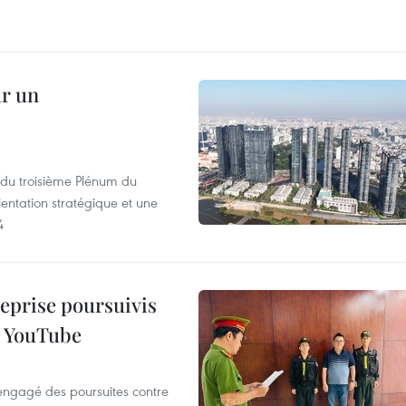
ur un
s du troisième Plénum du
entation stratégique et une
4
reprise poursuivis
r YouTube
 engagé des poursuites contre