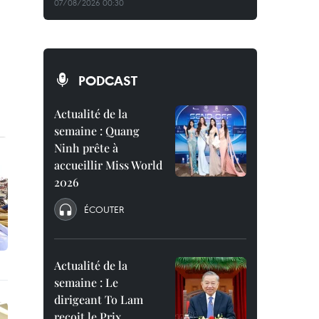
07/08/2026 00:30
PODCAST
Actualité de la
semaine : Quang
Ninh prête à
accueillir Miss World
2026
ÉCOUTER
Actualité de la
semaine : Le
dirigeant To Lam
reçoit le Prix