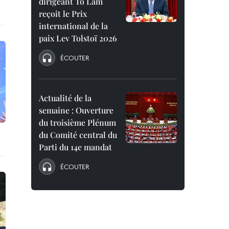
dirigeant To Lam
reçoit le Prix
international de la
paix Lev Tolstoï 2026
ÉCOUTER
Actualité de la
semaine : Ouverture
du troisième Plénum
du Comité central du
Parti du 14e mandat
ÉCOUTER