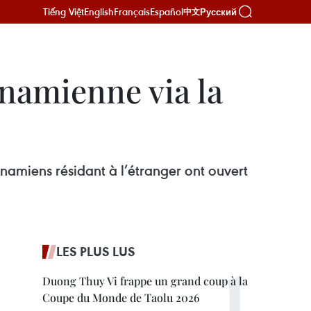
Tiếng Việt
English
Français
Español
Русский
中文
tnamienne via la
amiens résidant à l’étranger ont ouvert
LES PLUS LUS
Duong Thuy Vi frappe un grand coup à la
Coupe du Monde de Taolu 2026