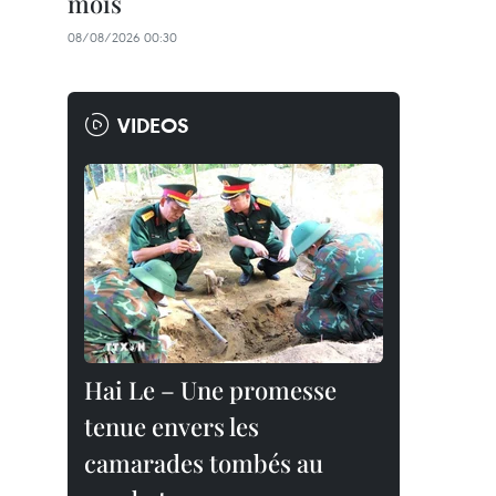
mois
08/08/2026 00:30
VIDEOS
Hai Le – Une promesse
tenue envers les
camarades tombés au